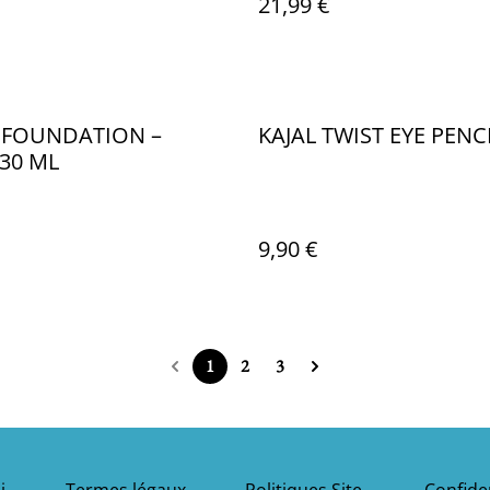
21,99 €
 FOUNDATION –
KAJAL TWIST EYE PENC
30 ML
9,90 €
1
2
3