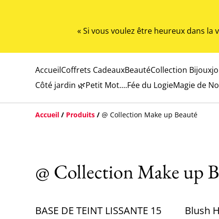
« Si vous voulez être heureux dans la
Accueil
Coffrets Cadeaux
Beauté
Collection Bijoux
j
Côté jardin 🌿
Petit Mot....
Fée du Logie
Magie de No
Accueil
/
Produits
/
@ Collection Make up Beauté
@ Collection Make up B
BASE DE TEINT LISSANTE 15
Blush H