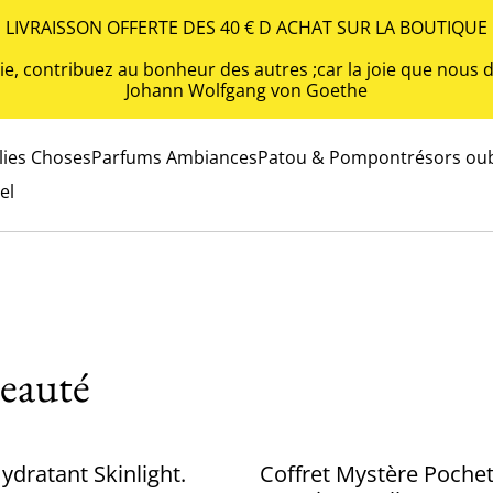
LIVRAISSON OFFERTE DES 40 € D ACHAT SUR LA BOUTIQUE
 vie, contribuez au bonheur des autres ;car la joie que nou
Johann Wolfgang von Goethe
olies Choses
Parfums Ambiances
Patou & Pompon
trésors oub
el
eauté
%
ydratant Skinlight.
Coffret Mystère Pochet