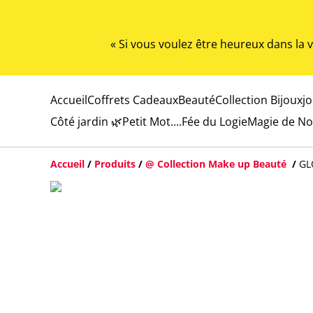
« Si vous voulez être heureux dans la
Accueil
Coffrets Cadeaux
Beauté
Collection Bijoux
j
Côté jardin 🌿
Petit Mot....
Fée du Logie
Magie de No
Accueil
/
Produits
/
@ Collection Make up Beauté
/
GL