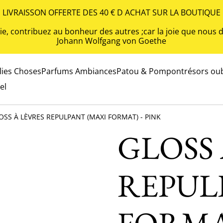
LIVRAISSON OFFERTE DES 40 € D ACHAT SUR LA BOUTIQUE
 vie, contribuez au bonheur des autres ;car la joie que nou
Johann Wolfgang von Goethe
olies Choses
Parfums Ambiances
Patou & Pompon
trésors oub
el
OSS À LÈVRES REPULPANT (MAXI FORMAT) - PINK
GLOSS 
REPUL