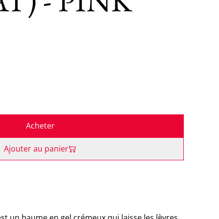
) - PINK
Acheter
Ajouter au panier
est un baume en gel crémeux qui laisse les lèvres