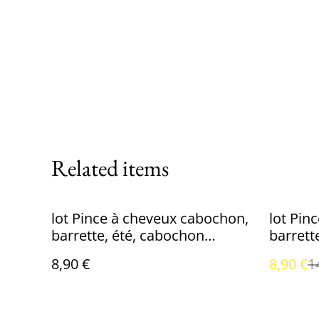
Related items
%
lot Pince à cheveux cabochon,
lot Pin
barrette, été, cabochon
princesse kiwi
8,90 €
8,90 €
1