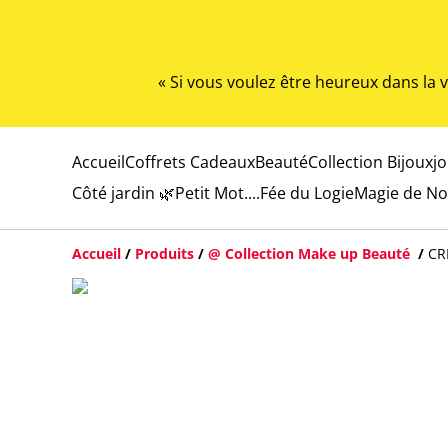
« Si vous voulez être heureux dans la
Accueil
Coffrets Cadeaux
Beauté
Collection Bijoux
j
Côté jardin 🌿
Petit Mot....
Fée du Logie
Magie de No
Accueil
/
Produits
/
@ Collection Make up Beauté
/
CR