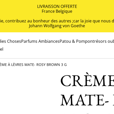
LIVRAISSON OFFERTE
France Belgique
 vie, contribuez au bonheur des autres ;car la joie que nou
Johann Wolfgang von Goethe
olies Choses
Parfums Ambiances
Patou & Pompon
trésors oub
el
ÈME À LÈVRES MATE- ROSY BROWN 3 G
CRÈME
MATE-