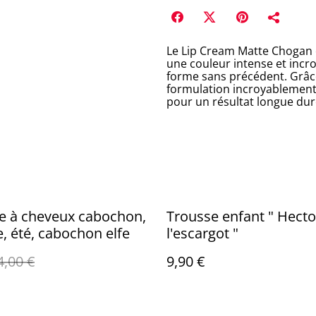
Le Lip Cream Matte Chogan e
une couleur intense et incr
forme sans précédent. Grâce
formulation incroyablement d
pour un résultat longue duré
ce à cheveux cabochon,
Trousse enfant " Hecto
barrette, été, cabochon elfe
l'escargot "
4,00 €
9,90 €