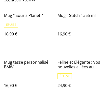
Mug " Souris Planet "
Mug " Stitch " 355 ml
ÉPUISÉ
16,90 €
16,90 €
Mug tasse personnalisé
Féline et Élégante : Vos
BMW
nouvelles alliées au
quotidien 🐾✨ boucle
oreilles en rhoduim et
ÉPUISÉ
strass
16,90 €
24,90 €