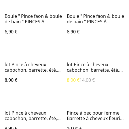
Boule " Pince faon & boule
Boule " Pince faon & boule
de bain " PINCES À
de bain " PINCES À
CHEVEUX EN FEUTRINE (2)
CHEVEUX EN FEUTRINE 4
6,90 €
6,90 €
%
lot Pince à cheveux
lot Pince à cheveux
cabochon, barrette, été,
cabochon, barrette, été,
cabochon
cabochon elfe
8,90 €
8,90 €
14,00 €
lot Pince à cheveux
Pince à bec pour femme
cabochon, barrette, été,
Barrette à cheveux fleuri
cabochon princesse kiwi
blanche
8,90 €
10,00 €