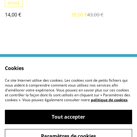
croissante et nuit étoilée
ÉPUISÉ
14,00 €
39,00 €
43,00 €
Cookies
Contactez moi
Termes légaux
Politiques Site
Confidentialité des
Ce site Internet utilise des cookies. Les cookies sont de petits fichiers qui
cookies
nous aident à comprendre comment vous utilisez nos services afin
d'améliorer votre expérience. Vous pouvez en savoir plus sur ces cookies
et contrôler la façon dont ils sont utilisés en cliquant sur « Paramètres des
cookies ». Vous pouvez également consulter notre
politique de cookies
.
Tout accepter
©
2026
Moustickat Cie
Paramètres de cookies