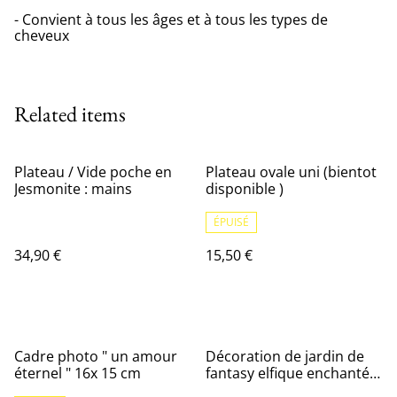
- Convient à tous les âges et à tous les types de
cheveux
Related items
Plateau / Vide poche en
Plateau ovale uni (bientot
Jesmonite : mains
disponible )
ÉPUISÉ
34,90 €
15,50 €
%
Cadre photo " un amour
Décoration de jardin de
éternel " 16x 15 cm
fantasy elfique enchantée
avec design de lune