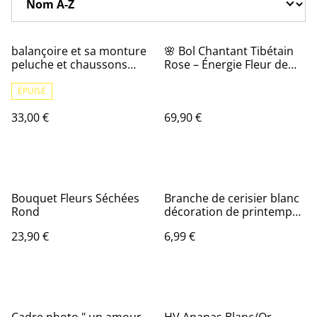
balançoire et sa monture
🌸 Bol Chantant Tibétain
peluche et chaussons
Rose – Énergie Fleur de
bébé
Vie & Sérénité
ÉPUISÉ
33,00 €
69,90 €
Bouquet Fleurs Séchées
Branche de cerisier blanc
Rond
décoration de printemps
artificielle branche
23,90 €
6,99 €
décorative