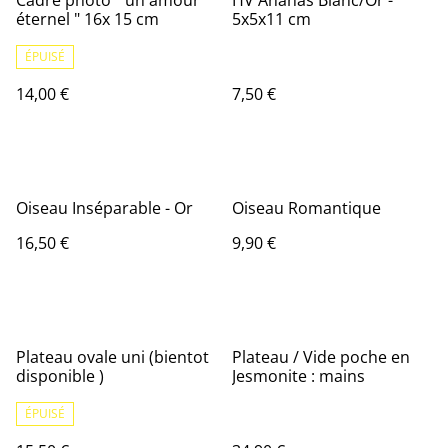
Cadre photo " un amour
HV Ananas Blanc/Or -
éternel " 16x 15 cm
5x5x11 cm
ÉPUISÉ
14,00 €
7,50 €
Oiseau Inséparable - Or
Oiseau Romantique
16,50 €
9,90 €
Plateau ovale uni (bientot
Plateau / Vide poche en
disponible )
Jesmonite : mains
ÉPUISÉ