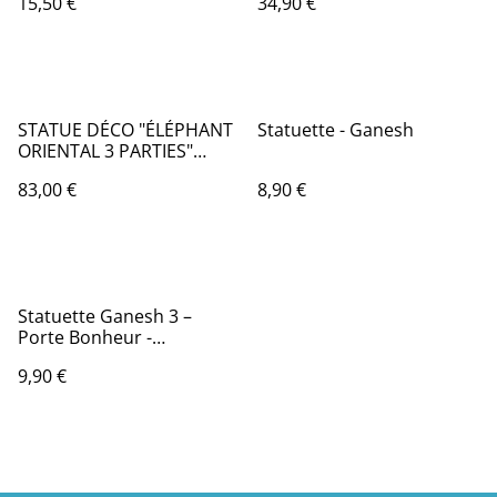
15,50 €
34,90 €
STATUE DÉCO "ÉLÉPHANT
Statuette - Ganesh
ORIENTAL 3 PARTIES"
44CM BLANC
83,00 €
8,90 €
Statuette Ganesh 3 –
Porte Bonheur -
Décoration Zen et Feng
9,90 €
Shui – Pour Créer une
Ambiance Relaxante et
Spirituelle – Idée Cadeau