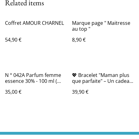
Related items
Coffret AMOUR CHARNEL
Marque page " Maitresse
au top "
54,90 €
8,90 €
N ° 042A Parfum femme
💖 Bracelet "Maman plus
essence 30% - 100 ml (
que parfaite" – Un cadeau
Action Lutte contre le
qui vient du cœur
35,00 €
39,90 €
cancer ).Viva la Vita .......