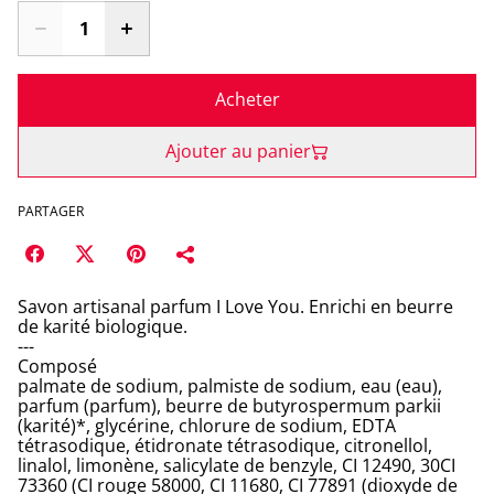
Acheter
Ajouter au panier
PARTAGER
Savon artisanal parfum I Love You. Enrichi en beurre
de karité biologique.
---
Composé
palmate de sodium, palmiste de sodium, eau (eau),
parfum (parfum), beurre de butyrospermum parkii
(karité)*, glycérine, chlorure de sodium, EDTA
tétrasodique, étidronate tétrasodique, citronellol,
linalol, limonène, salicylate de benzyle, CI 12490, 30CI
73360 (CI rouge 58000, CI 11680, CI 77891 (dioxyde de