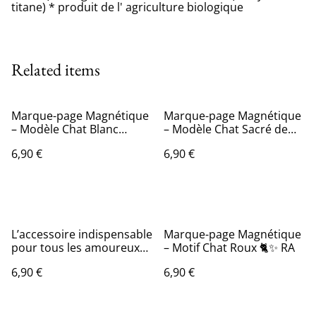
titane) * produit de l' agriculture biologique
Related items
Marque-page Magnétique
Marque-page Magnétique
– Modèle Chat Blanc
– Modèle Chat Sacré de
Angora 🐾✨AA
Birmanie 🐾✨ZA
6,90 €
6,90 €
L’accessoire indispensable
Marque-page Magnétique
pour tous les amoureux
– Motif Chat Roux 🐈✨ RA
de lecture et de chats ! 🐱
6,90 €
6,90 €
📖 Marque-pages