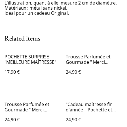
L'illustration, quant à elle, mesure 2 cm de diamètre.
Matériaux : métal sans nickel.
Idéal pour un cadeau Original.
Related items
POCHETTE SURPRISE
Trousse Parfumée et
"MEILLEURE MAÎTRESSE"
Gourmade " Merci
Maitresse "
17,90 €
24,90 €
Trousse Parfumée et
"Cadeau maîtresse fin
Gourmade " Merci
d'année – Pochette et
Maitresse pour cette
parfum Olfazeta"
24,90 €
24,90 €
Année "