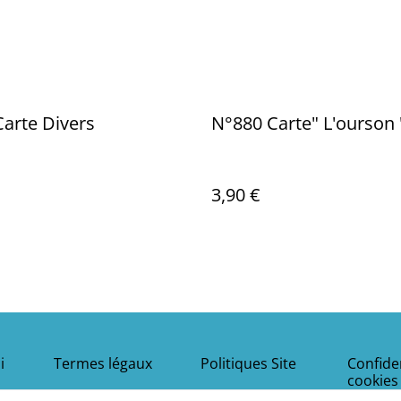
arte Divers
N°880 Carte" L'ourson 
3,90 €
i
Termes légaux
Politiques Site
Confiden
cookies