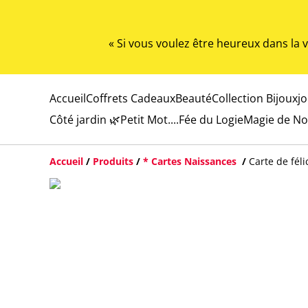
« Si vous voulez être heureux dans la
Accueil
Coffrets Cadeaux
Beauté
Collection Bijoux
j
Côté jardin 🌿
Petit Mot....
Fée du Logie
Magie de No
Accueil
/
Produits
/
* Cartes Naissances
/
Carte de fél