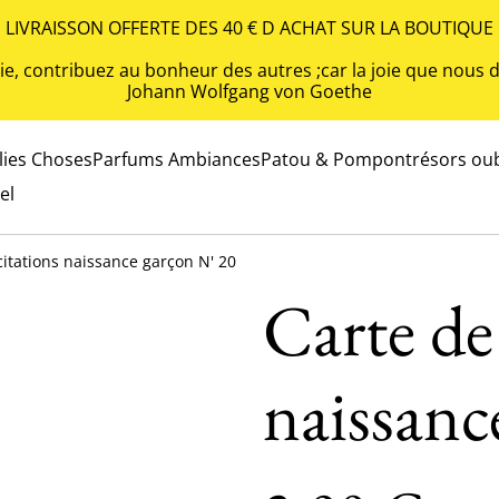
LIVRAISSON OFFERTE DES 40 € D ACHAT SUR LA BOUTIQUE
 vie, contribuez au bonheur des autres ;car la joie que nou
Johann Wolfgang von Goethe
olies Choses
Parfums Ambiances
Patou & Pompon
trésors oub
el
icitations naissance garçon N' 20
Carte de 
naissanc