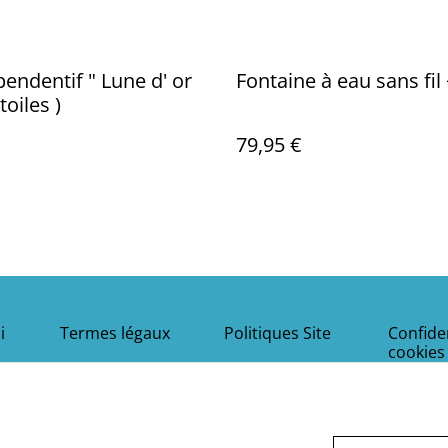
pendentif " Lune d' or
Fontaine à eau sans fil 
toiles )
79,95 €
i
Termes légaux
Politiques Site
Confiden
cookies