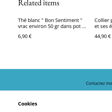
Related items
Thé blanc " Bon Sentiment "
Collier 
vrac environ 50 gr dans pot en
et ses é
verre hermétique
6,90 €
44,90 €
Contactez mo
Cookies