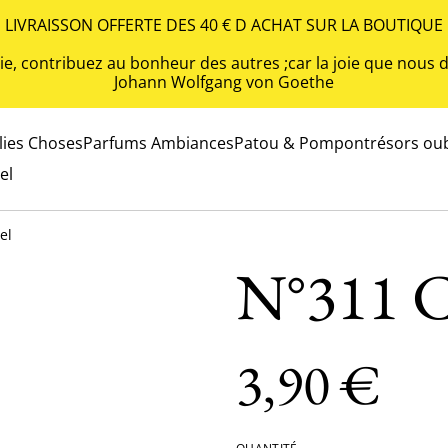
LIVRAISSON OFFERTE DES 40 € D ACHAT SUR LA BOUTIQUE
 vie, contribuez au bonheur des autres ;car la joie que nou
Johann Wolfgang von Goethe
olies Choses
Parfums Ambiances
Patou & Pompon
trésors oub
el
el
N°311 C
3,90 €