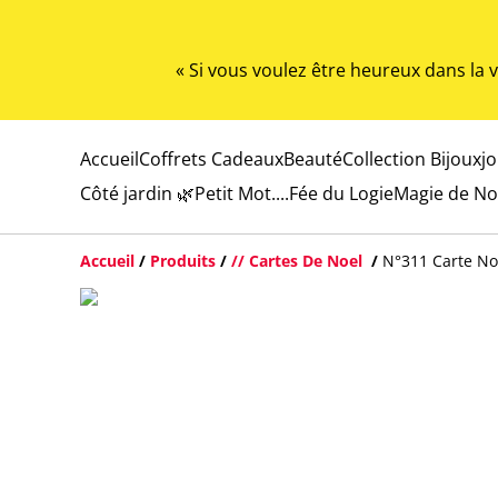
« Si vous voulez être heureux dans la
Accueil
Coffrets Cadeaux
Beauté
Collection Bijoux
j
Côté jardin 🌿
Petit Mot....
Fée du Logie
Magie de No
Accueil
/
Produits
/
// Cartes De Noel
/
N°311 Carte No