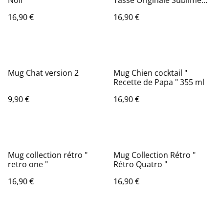
Noir
Tasse Originale Sublimée
pour Passionné de Jeux
16,90 €
16,90 €
Vidéo 🎮".
Mug Chat version 2
Mug Chien cocktail "
Recette de Papa " 355 ml
9,90 €
16,90 €
Mug collection rétro "
Mug Collection Rétro "
retro one "
Rétro Quatro "
16,90 €
16,90 €