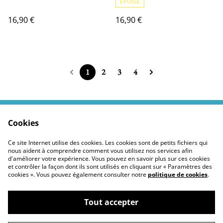
ÉPUISÉ
16,90 €
16,90 €
1
2
3
4
Cookies
Contactez moi
Termes légaux
Politiques Site
Confidentialité des
Ce site Internet utilise des cookies. Les cookies sont de petits fichiers qui
cookies
nous aident à comprendre comment vous utilisez nos services afin
d'améliorer votre expérience. Vous pouvez en savoir plus sur ces cookies
et contrôler la façon dont ils sont utilisés en cliquant sur « Paramètres des
cookies ». Vous pouvez également consulter notre
politique de cookies
.
Tout accepter
©
2026
Moustickat Cie