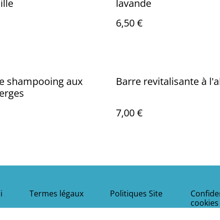
lle
lavande
6,50 €
de shampooing aux
Barre revitalisante à l'
erges
7,00 €
i
Termes légaux
Politiques Site
Confiden
cookies