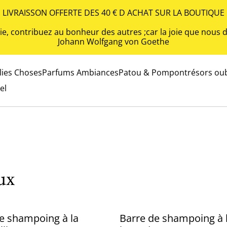
LIVRAISSON OFFERTE DES 40 € D ACHAT SUR LA BOUTIQUE
 vie, contribuez au bonheur des autres ;car la joie que nou
Johann Wolfgang von Goethe
olies Choses
Parfums Ambiances
Patou & Pompon
trésors oub
el
ux
e shampoing à la
Barre de shampoing à 