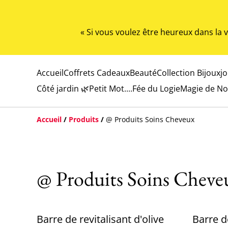
« Si vous voulez être heureux dans la
Accueil
Coffrets Cadeaux
Beauté
Collection Bijoux
j
Côté jardin 🌿
Petit Mot....
Fée du Logie
Magie de No
Accueil
/
Produits
/
@ Produits Soins Cheveux
@ Produits Soins Cheve
Barre de revitalisant d'olive
Barre d