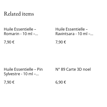
Related items
Huile Essentielle –
Huile Essentielle –
Romarin - 10 ml –
Ravintsara - 10 ml –
Utilisation pour la
Utilisation pour la
7,90 €
7,90 €
Diffusion
Diffusion
Huile Essentielle – Pin
N° 89 Carte 3D noel
Sylvestre - 10 ml –
Utilisation pour la
7,90 €
6,90 €
Diffusion