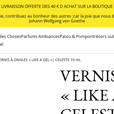
LIVRAISSON OFFERTE DES 40 € D ACHAT SUR LA BOUTIQUE
 vie, contribuez au bonheur des autres ;car la joie que nou
Johann Wolfgang von Goethe
olies Choses
Parfums Ambiances
Patou & Pompon
trésors oub
el
ERNIS À ONGLES « LIKE A GEL »| CELESTE 10 mL
VERNI
« LIKE 