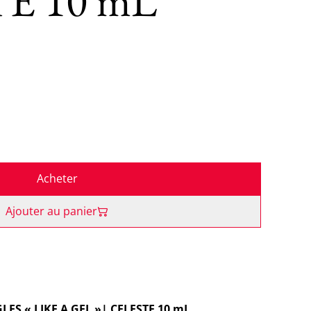
E 10 mL
Acheter
Ajouter au panier
LES « LIKE A GEL »| CELESTE 10 mL