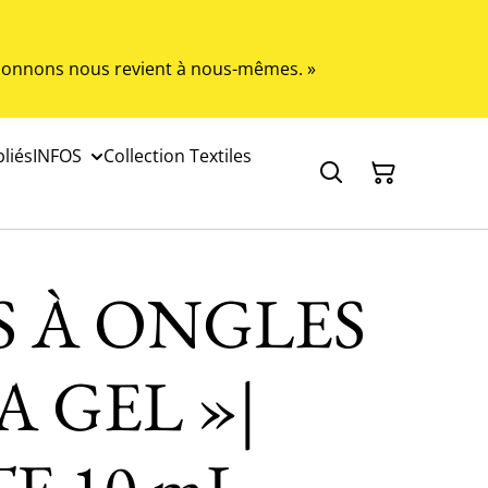
s donnons nous revient à nous-mêmes. »
liés
INFOS
Collection Textiles
S À ONGLES
A GEL »|