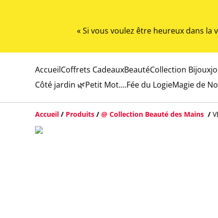
« Si vous voulez être heureux dans la
Accueil
Coffrets Cadeaux
Beauté
Collection Bijoux
j
Côté jardin 🌿
Petit Mot....
Fée du Logie
Magie de No
Accueil
/
Produits
/
@ Collection Beauté des Mains
/
V