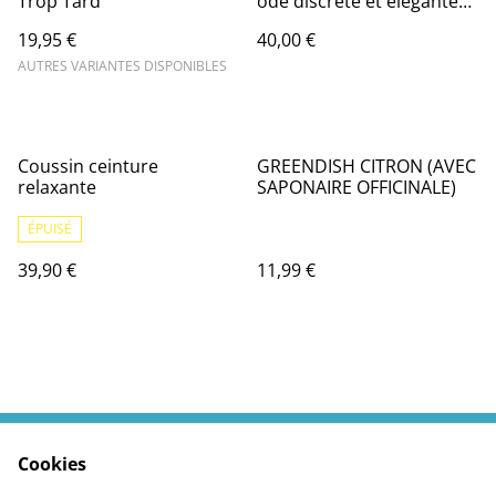
Trop Tard "
ode discrète et élégante
100 ml
19,95 €
40,00 €
AUTRES VARIANTES DISPONIBLES
Coussin ceinture
GREENDISH CITRON (AVEC
relaxante
SAPONAIRE OFFICINALE)
ÉPUISÉ
39,90 €
11,99 €
Cookies
Contactez moi
Termes légaux