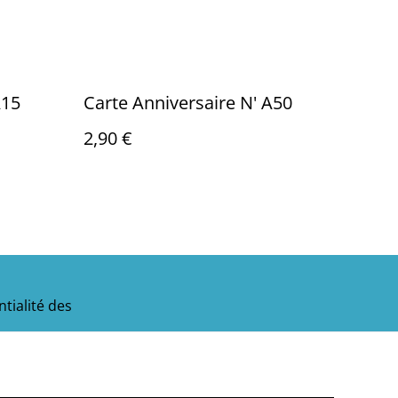
ire N' A15
Carte Anniversaire N' A50
2,90 €
tialité des