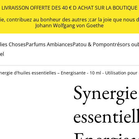
LIVRAISSON OFFERTE DES 40 € D ACHAT SUR LA BOUTIQUE
 vie, contribuez au bonheur des autres ;car la joie que nou
Johann Wolfgang von Goethe
olies Choses
Parfums Ambiances
Patou & Pompon
trésors oub
el
nergie d'huiles essentielles – Energisante - 10 ml - Utilisation pour 
Synergie
essentiel