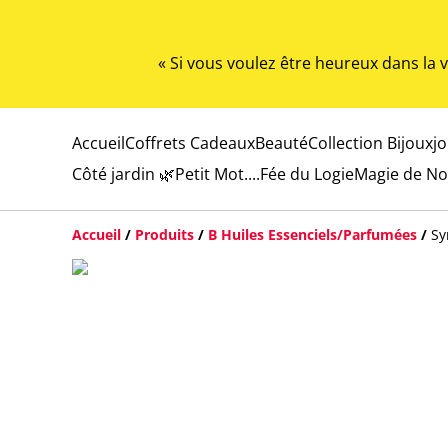
« Si vous voulez être heureux dans la
Accueil
Coffrets Cadeaux
Beauté
Collection Bijoux
j
Côté jardin 🌿
Petit Mot....
Fée du Logie
Magie de No
Accueil
/
Produits
/
B Huiles Essenciels/Parfumées
/
Sy