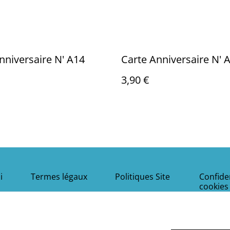
Carte Anniversaire N' A14
Carte Anniversa
3,90 €
i
Termes légaux
Politiques Site
Confiden
cookies