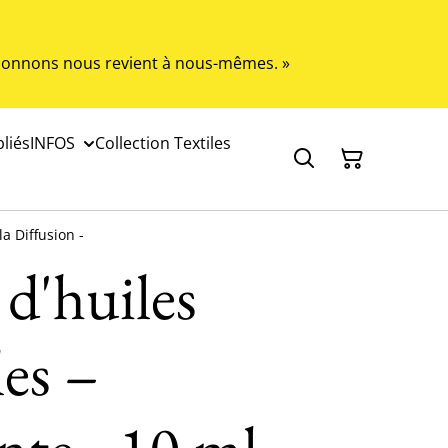
s donnons nous revient à nous-mêmes. »
liés
INFOS
Collection Textiles
la Diffusion -
 d'huiles
les –