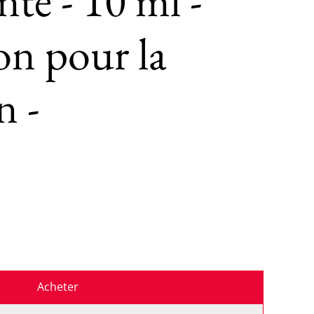
nte - 10 ml -
ion pour la
n -
Acheter