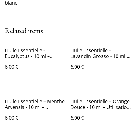
blanc.
Related items
Huile Essentielle -
Huile Essentielle –
Eucalyptus - 10 ml –
Lavandin Grosso - 10 ml –
Utilisation pour la
Utilisation pour la
6,00 €
6,00 €
Diffusion
Diffusion –
Huile Essentielle – Menthe
Huile Essentielle – Orange
Arvensis - 10 ml –
Douce - 10 ml – Utilisation
Utilisation pour la
pour la Diffusion
6,00 €
6,00 €
Diffusion –