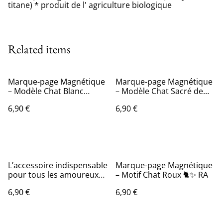
titane) * produit de l' agriculture biologique
Related items
Marque-page Magnétique
Marque-page Magnétique
– Modèle Chat Blanc
– Modèle Chat Sacré de
Angora 🐾✨AA
Birmanie 🐾✨ZA
6,90 €
6,90 €
L’accessoire indispensable
Marque-page Magnétique
pour tous les amoureux
– Motif Chat Roux 🐈✨ RA
de lecture et de chats ! 🐱
6,90 €
6,90 €
📖 Marque-pages