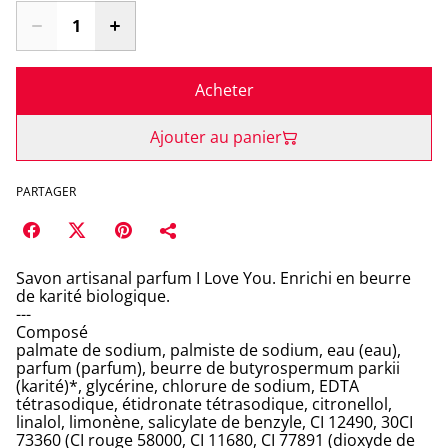
Acheter
Ajouter au panier
PARTAGER
Savon artisanal parfum I Love You. Enrichi en beurre
de karité biologique.
---
Composé
palmate de sodium, palmiste de sodium, eau (eau),
parfum (parfum), beurre de butyrospermum parkii
(karité)*, glycérine, chlorure de sodium, EDTA
tétrasodique, étidronate tétrasodique, citronellol,
linalol, limonène, salicylate de benzyle, CI 12490, 30CI
73360 (CI rouge 58000, CI 11680, CI 77891 (dioxyde de