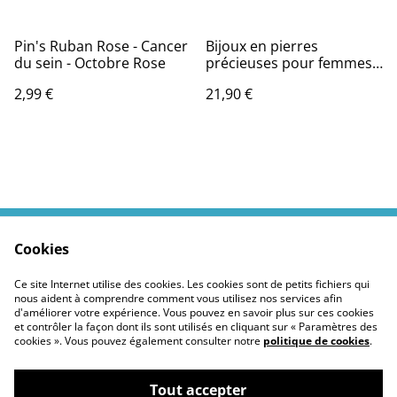
Pin's Ruban Rose - Cancer
Bijoux en pierres
du sein - Octobre Rose
précieuses pour femmes
charme paon pendentif
2,99 €
21,90 €
collier vintage
Cookies
Contactez moi
Termes légaux
Politiques Site
Confidentialité des
Ce site Internet utilise des cookies. Les cookies sont de petits fichiers qui
cookies
nous aident à comprendre comment vous utilisez nos services afin
d'améliorer votre expérience. Vous pouvez en savoir plus sur ces cookies
et contrôler la façon dont ils sont utilisés en cliquant sur « Paramètres des
cookies ». Vous pouvez également consulter notre
politique de cookies
.
Tout accepter