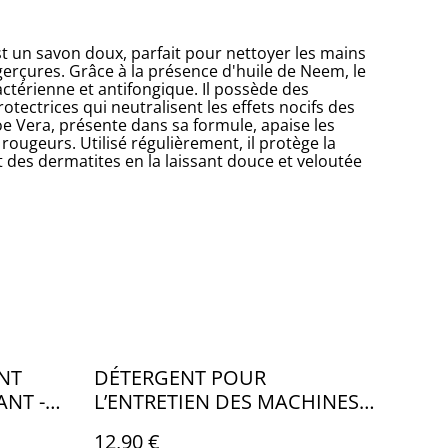
t un savon doux, parfait pour nettoyer les mains
gerçures. Grâce à la présence d'huile de Neem, le
actérienne et antifongique. Il possède des
otectrices qui neutralisent les effets nocifs des
oe Vera, présente dans sa formule, apaise les
rougeurs. Utilisé régulièrement, il protège la
t des dermatites en la laissant douce et veloutée
NT
DÉTERGENT POUR
ANT -
L’ENTRETIEN DES MACHINES
À LAVER (300 GR)
12,90 €