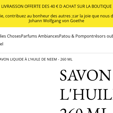
LIVRAISSON OFFERTE DES 40 € D ACHAT SUR LA BOUTIQUE
 vie, contribuez au bonheur des autres ;car la joie que nou
Johann Wolfgang von Goethe
olies Choses
Parfums Ambiances
Patou & Pompon
trésors oub
el
AVON LIQUIDE À L'HUILE DE NEEM - 260 ML
SAVON
L'HUIL