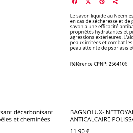
Le savon liquide au Neem es
en cas de sécheresse et de 
savon a une efficacité antib
propriétés hydratantes et pr
agressions extérieures .L'al
peaux irritées et combat les 
peau atteinte de psoriasis e
Référence CPNP: 2564106
sant décarbonisant
BAGNOLUX- NETTOYA
êles et cheminées
ANTICALCAIRE POLISS
750 ML
11,90 €