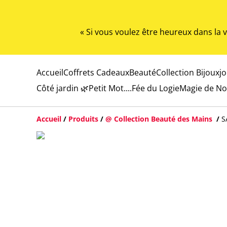
« Si vous voulez être heureux dans la
Accueil
Coffrets Cadeaux
Beauté
Collection Bijoux
j
Côté jardin 🌿
Petit Mot....
Fée du Logie
Magie de No
Accueil
/
Produits
/
@ Collection Beauté des Mains
/
S