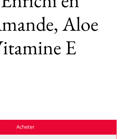
Enrichi en
Amande, Aloe
Vitamine E
Acheter