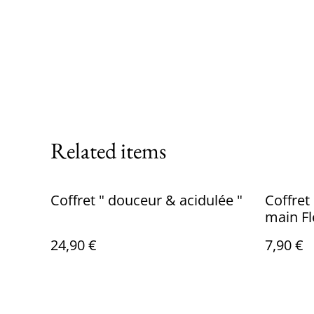
Related items
Coffret " douceur & acidulée "
Coffret
main Fleur
yang y
24,90 €
7,90 €