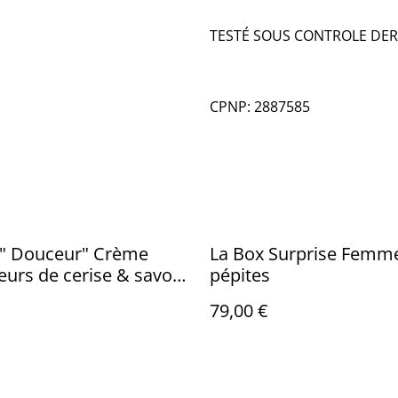
TESTÉ SOUS CONTROLE DE
CPNP: 2887585
 " Douceur" Crème
La Box Surprise Femm
s de cerise & savon
pépites
ang
79,00 €