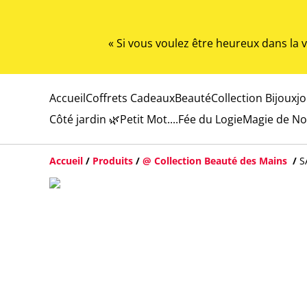
« Si vous voulez être heureux dans la
Accueil
Coffrets Cadeaux
Beauté
Collection Bijoux
j
Côté jardin 🌿
Petit Mot....
Fée du Logie
Magie de No
Accueil
/
Produits
/
@ Collection Beauté des Mains
/
S