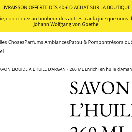
LIVRAISSON OFFERTE DES 40 € D ACHAT SUR LA BOUTIQUE
 vie, contribuez au bonheur des autres ;car la joie que nou
Johann Wolfgang von Goethe
olies Choses
Parfums Ambiances
Patou & Pompon
trésors oub
el
AVON LIQUIDE À L’HUILE D’ARGAN - 260 ML Enrichi en huile d’Amand
SAVON
L’HUIL