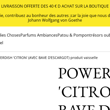
LIVRAISSON OFFERTE DES 40 € D ACHAT SUR LA BOUTIQUE
 vie, contribuez au bonheur des autres ;car la joie que nou
Johann Wolfgang von Goethe
olies Choses
Parfums Ambiances
Patou & Pompon
trésors oub
el
RDISH 'CITRON’ (AVEC BAVE D’ESCARGOT) produit vaisselle
POWER
'CITRO