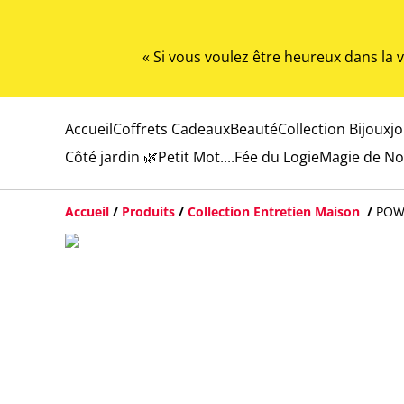
« Si vous voulez être heureux dans la
Accueil
Coffrets Cadeaux
Beauté
Collection Bijoux
j
Côté jardin 🌿
Petit Mot....
Fée du Logie
Magie de No
Accueil
/
Produits
/
Collection Entretien Maison
/
POWE