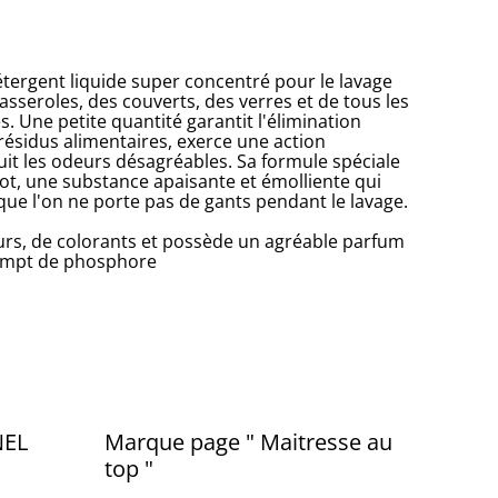
étergent liquide super concentré pour le lavage
casseroles, des couverts, des verres et de tous les
s. Une petite quantité garantit l'élimination
 résidus alimentaires, exerce une action
uit les odeurs désagréables. Sa formule spéciale
got, une substance apaisante et émolliente qui
que l'on ne porte pas de gants pendant le lavage.
urs, de colorants et possède un agréable parfum
xempt de phosphore
NEL
Marque page " Maitresse au
top "