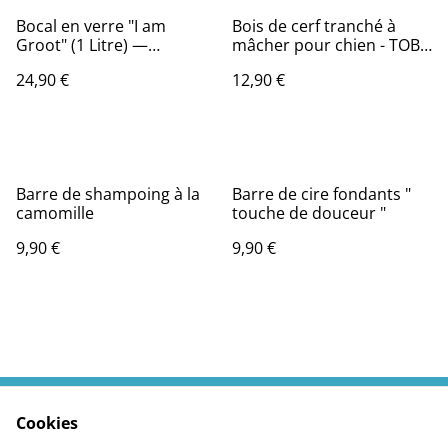
Bocal en verre "I am
Bois de cerf tranché à
Groot" (1 Litre) —
mâcher pour chien - TOBY
Couvercle en bambou
Taille S
24,90 €
12,90 €
naturel
Barre de shampoing à la
Barre de cire fondants "
camomille
touche de douceur "
9,90 €
9,90 €
Cookies
Contactez moi
Termes légaux