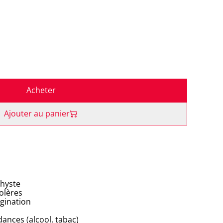
Acheter
Ajouter au panier
thyste
colères
agination
ances (alcool, tabac)