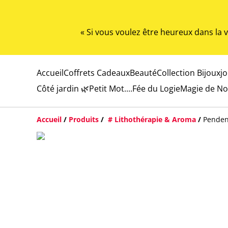
« Si vous voulez être heureux dans la
Accueil
Coffrets Cadeaux
Beauté
Collection Bijoux
j
Côté jardin 🌿
Petit Mot....
Fée du Logie
Magie de No
Accueil
/
Produits
/
# Lithothérapie & Aroma
/
Penden