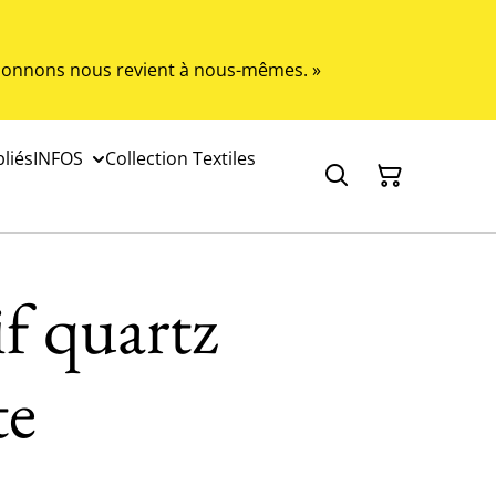
s donnons nous revient à nous-mêmes. »
liés
INFOS
Collection Textiles
f quartz
te