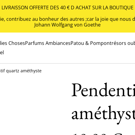
LIVRAISSON OFFERTE DES 40 € D ACHAT SUR LA BOUTIQUE
 vie, contribuez au bonheur des autres ;car la joie que nou
Johann Wolfgang von Goethe
olies Choses
Parfums Ambiances
Patou & Pompon
trésors oub
el
tif quartz améthyste
Pendenti
améthys