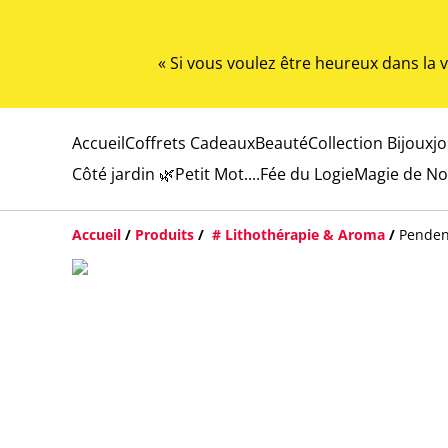
« Si vous voulez être heureux dans la
Accueil
Coffrets Cadeaux
Beauté
Collection Bijoux
j
Côté jardin 🌿
Petit Mot....
Fée du Logie
Magie de No
Accueil
/
Produits
/
# Lithothérapie & Aroma
/
Penden