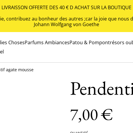
LIVRAISSON OFFERTE DES 40 € D ACHAT SUR LA BOUTIQUE
 vie, contribuez au bonheur des autres ;car la joie que nou
Johann Wolfgang von Goethe
olies Choses
Parfums Ambiances
Patou & Pompon
trésors oub
el
tif agate mousse
Pendenti
7,00 €