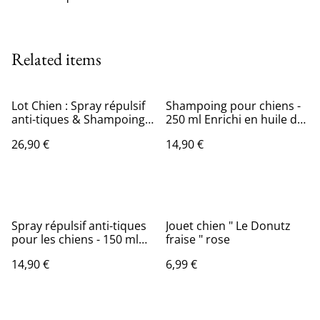
Related items
Lot Chien : Spray répulsif
Shampoing pour chiens -
anti-tiques & Shampoing a
250 ml Enrichi en huile de
l'aloe vera
Neem et en Aloe Vera
26,90 €
14,90 €
Spray répulsif anti-tiques
Jouet chien " Le Donutz
pour les chiens - 150 ml
fraise " rose
Enrichi avec de l'huile de
14,90 €
6,99 €
Neem, de l'huile
essentielle de Thym rouge
et d’Aloe vera