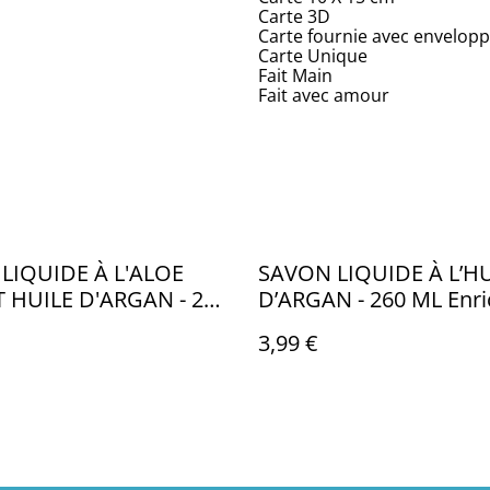
Carte 3D
Carte fournie avec envelop
Carte Unique
Fait Main
Fait avec amour
LIQUIDE À L'ALOE
SAVON LIQUIDE À L’H
T HUILE D'ARGAN - 260
D’ARGAN - 260 ML Enri
huile d’Amande, Aloe V
3,99 €
Vitamine E