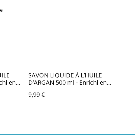
pe
UILE
SAVON LIQUIDE À L’HUILE
chi en
D’ARGAN 500 ml - Enrichi en
era et
huile d’Amande, Aloe Vera et
9,99 €
Vitamine E