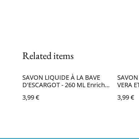
Related items
SAVON LIQUIDE À LA BAVE
SAVON 
D'ESCARGOT - 260 ML Enrichi
VERA E
en Aloe Vera, Avoine et
ML
3,99 €
3,99 €
Propolis