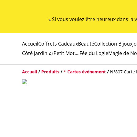
« Si vous voulez être heureux dans la
Accueil
Coffrets Cadeaux
Beauté
Collection Bijoux
j
Côté jardin 🌿
Petit Mot....
Fée du Logie
Magie de No
Accueil
/
Produits
/
* Cartes évènement
/
N°807 Carte D