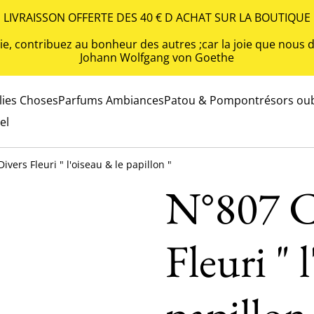
LIVRAISSON OFFERTE DES 40 € D ACHAT SUR LA BOUTIQUE
 vie, contribuez au bonheur des autres ;car la joie que nou
Johann Wolfgang von Goethe
olies Choses
Parfums Ambiances
Patou & Pompon
trésors oub
el
ivers Fleuri " l'oiseau & le papillon "
N°807 C
Fleuri " 