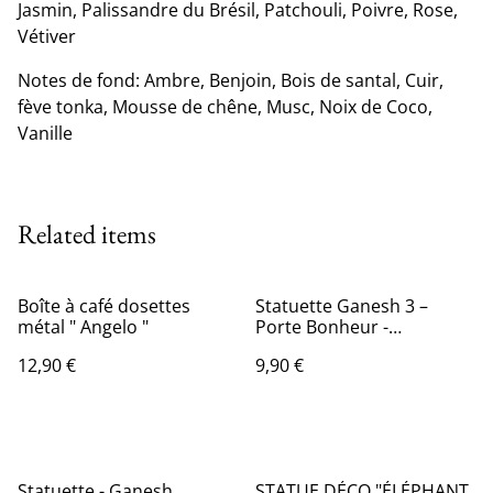
Jasmin, Palissandre du Brésil, Patchouli, Poivre, Rose,
Vétiver
Notes de fond: Ambre, Benjoin, Bois de santal, Cuir,
fève tonka, Mousse de chêne, Musc, Noix de Coco,
Vanille
Related items
Boîte à café dosettes
Statuette Ganesh 3 –
métal " Angelo "
Porte Bonheur -
Décoration Zen et Feng
12,90 €
9,90 €
Shui – Pour Créer une
Ambiance Relaxante et
Spirituelle – Idée Cadeau
Statuette - Ganesh
STATUE DÉCO "ÉLÉPHANT