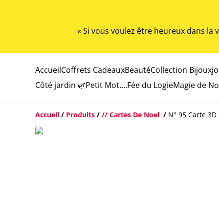
« Si vous voulez être heureux dans la
Accueil
Coffrets Cadeaux
Beauté
Collection Bijoux
j
Côté jardin 🌿
Petit Mot....
Fée du Logie
Magie de No
Accueil
/
Produits
/
// Cartes De Noel
/
N° 95 Carte 3D