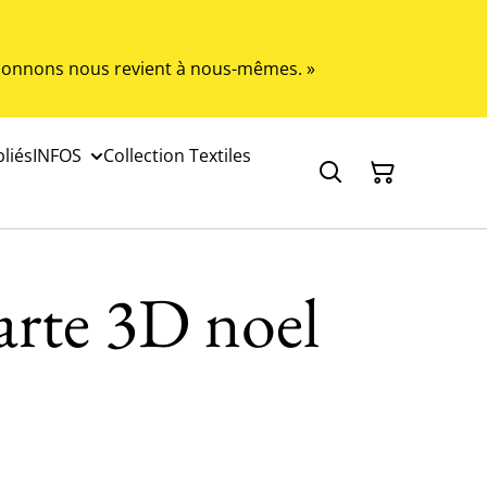
s donnons nous revient à nous-mêmes. »
liés
INFOS
Collection Textiles
arte 3D noel