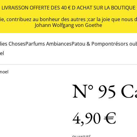
LIVRAISSON OFFERTE DES 40 € D ACHAT SUR LA BOUTIQUE
 vie, contribuez au bonheur des autres ;car la joie que nou
Johann Wolfgang von Goethe
olies Choses
Parfums Ambiances
Patou & Pompon
trésors oub
el
 noel
N° 95 C
4,90 €