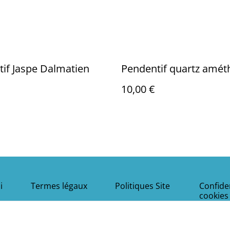
if Jaspe Dalmatien
Pendentif quartz amét
10,00 €
i
Termes légaux
Politiques Site
Confiden
cookies