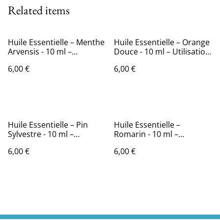
Related items
Huile Essentielle – Menthe
Huile Essentielle – Orange
Arvensis - 10 ml –
Douce - 10 ml – Utilisation
Utilisation pour la
pour la Diffusion
6,00 €
6,00 €
Diffusion –
Huile Essentielle – Pin
Huile Essentielle –
Sylvestre - 10 ml –
Romarin - 10 ml –
Utilisation pour la
Utilisation pour la
6,00 €
6,00 €
Diffusion
Diffusion