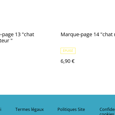
-page 13 "chat
Marque-page 14
eur "
ÉPUISÉ
6,90 €
i
Termes légaux
Politiques Site
Confiden
cookies