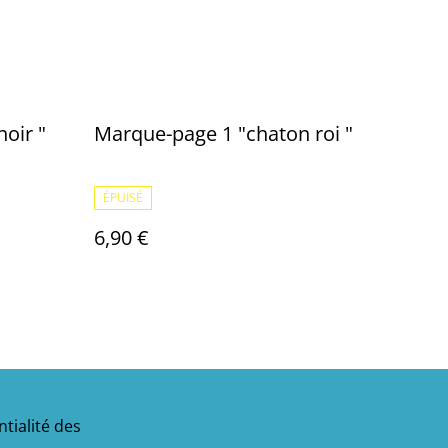
 "chat noir "
Marque-page 1 "chaton roi "
ÉPUISÉ
6,90 €
tialité des