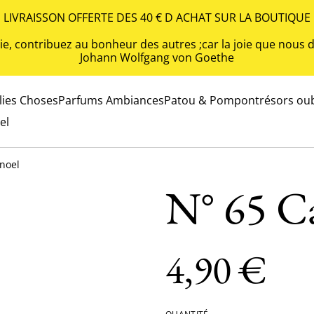
LIVRAISSON OFFERTE DES 40 € D ACHAT SUR LA BOUTIQUE
 vie, contribuez au bonheur des autres ;car la joie que nou
Johann Wolfgang von Goethe
olies Choses
Parfums Ambiances
Patou & Pompon
trésors oub
el
 noel
N° 65 C
4,90 €