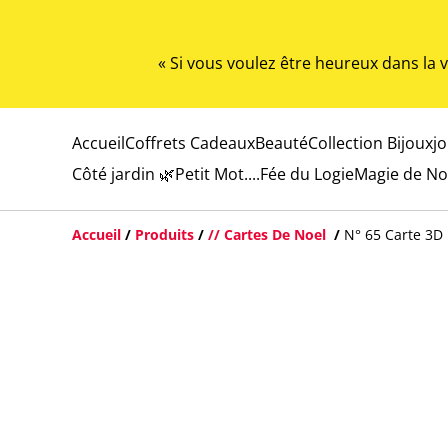
« Si vous voulez être heureux dans la
Accueil
Coffrets Cadeaux
Beauté
Collection Bijoux
j
Côté jardin 🌿
Petit Mot....
Fée du Logie
Magie de No
Accueil
/
Produits
/
// Cartes De Noel
/
N° 65 Carte 3D