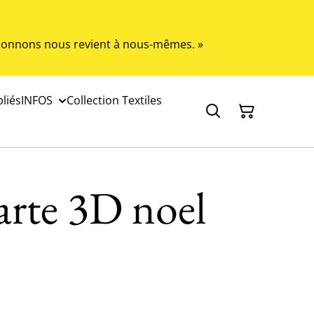
s donnons nous revient à nous-mêmes. »
liés
INFOS
Collection Textiles
arte 3D noel