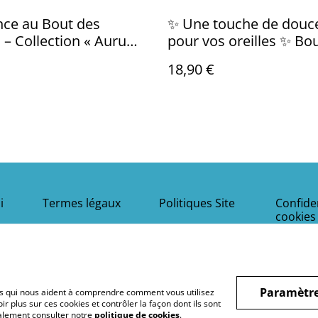
nce au Bout des
✨ Une touche de douc
s – Collection « Aurum
pour vos oreilles ✨ Boucles
& Ochre » " L'oiseau en Cage "
d'oreilles en nacre « Dauphins
18,90 €
Roses » ! 🐬💖
i
Termes légaux
Politiques Site
Confiden
cookies
Paramètre
hiers qui nous aident à comprendre comment vous utilisez
r plus sur ces cookies et contrôler la façon dont ils sont
galement consulter notre
politique de cookies
.