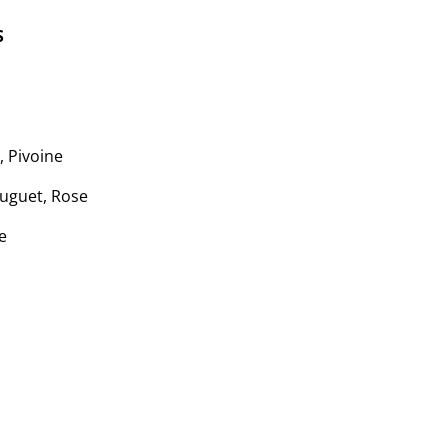
S
, Pivoine
uguet, Rose
e