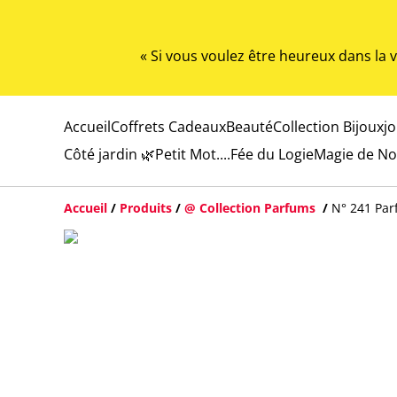
« Si vous voulez être heureux dans la
Accueil
Coffrets Cadeaux
Beauté
Collection Bijoux
j
Côté jardin 🌿
Petit Mot....
Fée du Logie
Magie de No
Accueil
/
Produits
/
@ Collection Parfums
/
N° 241 Pa