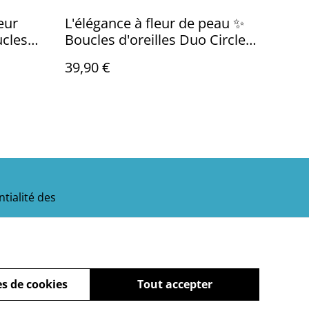
eur
L'élégance à fleur de peau ✨
Boucles d'oreilles Duo Circlet -
Or Rosé et Cristal
39,90 €
tialité des
s de cookies
Tout accepter