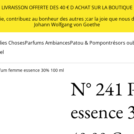
LIVRAISSON OFFERTE DES 40 € D ACHAT SUR LA BOUTIQUE
 vie, contribuez au bonheur des autres ;car la joie que nou
Johann Wolfgang von Goethe
olies Choses
Parfums Ambiances
Patou & Pompon
trésors oub
el
rfum femme essence 30% 100 ml
N° 241 
essence 