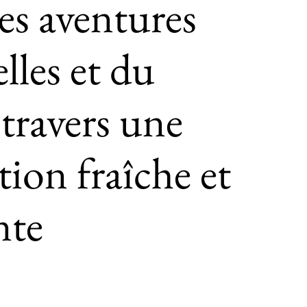
des aventures
lles et du
 travers une
ion fraîche et
nte