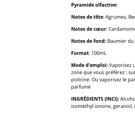
Pyramide olfactive:
Notes de tête
: Agrumes, Be
Notes de cœur
: Cardamome
Notes de fond:
Baumier du P
Format
: 100mL
Mode d'emploi:
Vaporisez u
zone que vous préférez : sur 
poitrine. Ou vaporisez le 
parfumé
INGRÉDIENTS (INCI):
Alcoho
isomethyl ionone, geraniol, c