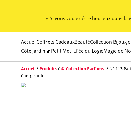
« Si vous voulez être heureux dans la
Accueil
Coffrets Cadeaux
Beauté
Collection Bijoux
j
Côté jardin 🌿
Petit Mot....
Fée du Logie
Magie de No
Accueil
/
Produits
/
@ Collection Parfums
/
N° 113 Par
énergisante