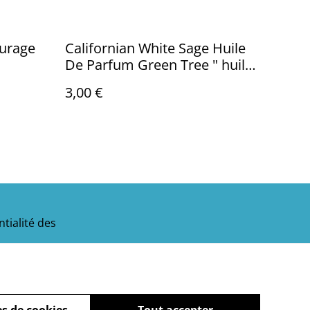
ourage
Californian White Sage Huile
De Parfum Green Tree " huile
essentiel "
3,00 €
tialité des
s de cookies
Tout accepter