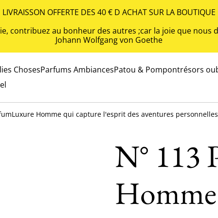
LIVRAISSON OFFERTE DES 40 € D ACHAT SUR LA BOUTIQUE
 vie, contribuez au bonheur des autres ;car la joie que nou
Johann Wolfgang von Goethe
olies Choses
Parfums Ambiances
Patou & Pompon
trésors oub
el
fumLuxure Homme qui capture l'esprit des aventures personnelles 
N° 113 
Homme q