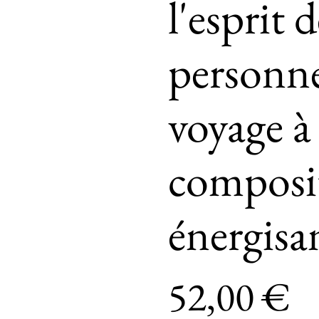
l'esprit 
personne
voyage à
composit
énergisa
52,00 €