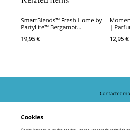
SmartBlends™ Fresh Home by
Moments
PartyLite™ Bergamot
| Parfu
Geranium
19,95 €
12,95 €
Contactez mo
Cookies
Ce site Internet utilise des cookies. Les cookies sont de petits fic