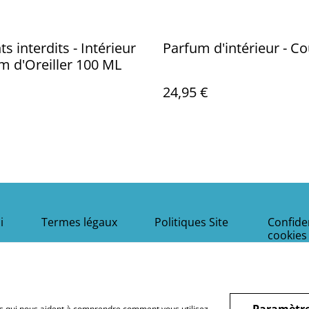
 interdits - Intérieur
Parfum d'intérieur - C
m d'Oreiller 100 ML
24,95 €
i
Termes légaux
Politiques Site
Confiden
cookies
Paramètre
hiers qui nous aident à comprendre comment vous utilisez