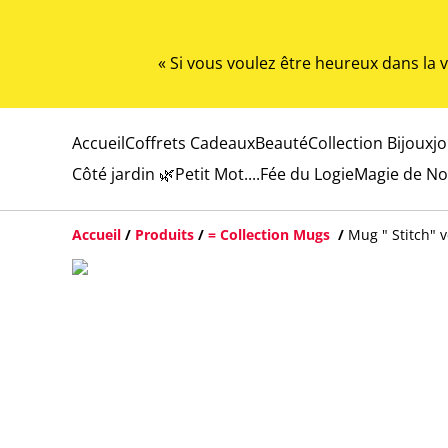
« Si vous voulez être heureux dans la
Accueil
Coffrets Cadeaux
Beauté
Collection Bijoux
j
Côté jardin 🌿
Petit Mot....
Fée du Logie
Magie de No
Accueil
/
Produits
/
= Collection Mugs
/
Mug " Stitch" v