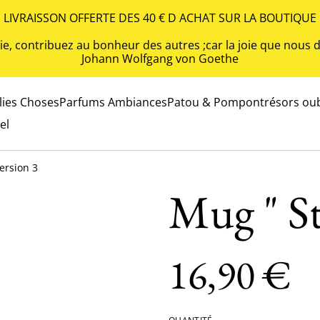
LIVRAISSON OFFERTE DES 40 € D ACHAT SUR LA BOUTIQUE
 vie, contribuez au bonheur des autres ;car la joie que nou
Johann Wolfgang von Goethe
olies Choses
Parfums Ambiances
Patou & Pompon
trésors oub
el
ersion 3
Mug " St
16,90 €