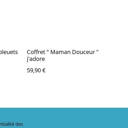
bleuets
Coffret " Maman Douceur "
j'adore
59,90 €
tialité des