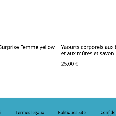
 Surprise Femme yellow
Yaourts corporels aux 
et aux mûres et savon
25,00 €
i
Termes légaux
Politiques Site
Confiden