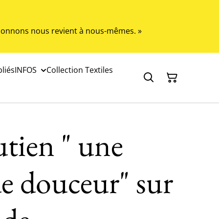
s donnons nous revient à nous-mêmes. »
liés
INFOS
Collection Textiles
tien " une
de douceur" sur