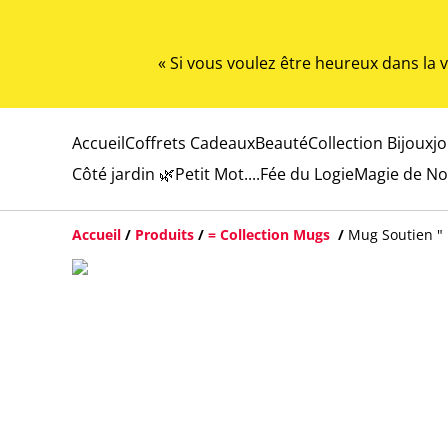
« Si vous voulez être heureux dans la
Accueil
Coffrets Cadeaux
Beauté
Collection Bijoux
j
Côté jardin 🌿
Petit Mot....
Fée du Logie
Magie de No
Accueil
/
Produits
/
= Collection Mugs
/
Mug Soutien "