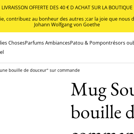
LIVRAISSON OFFERTE DES 40 € D ACHAT SUR LA BOUTIQUE
 vie, contribuez au bonheur des autres ;car la joie que nou
Johann Wolfgang von Goethe
olies Choses
Parfums Ambiances
Patou & Pompon
trésors oub
el
 une bouille de douceur" sur commande
Mug Sou
bouille 