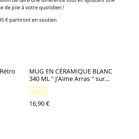
ion de faire une différence tout en ajoutant une
e de joie à votre quotidien !
95 € partiront en soutien
 Rétro
MUG EN CÉRAMIQUE BLANC
340 ML " J'Aime Arras " sur
commande D
ÉPUISÉ
16,90 €