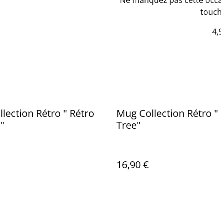
Ne manquez pas cette occas
touch
4,
lection Rétro " Rétro
Mug Collection Rétro "
"
Tree"
16,90 €