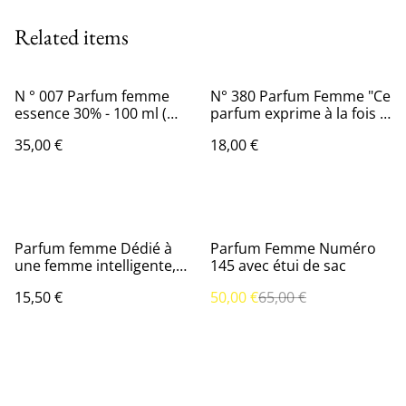
Related items
N ° 007 Parfum femme
N° 380 Parfum Femme "Ce
essence 30% - 100 ml (
parfum exprime à la fois la
Action Lutte contre le
féminité, la grâce et le
35,00 €
18,00 €
cancer ). j'adora .....
mystère "
%
Parfum femme Dédié à
Parfum Femme Numéro
une femme intelligente,
145 avec étui de sac
cultivée et charmante 35
15,50 €
50,00 €
65,00 €
ml