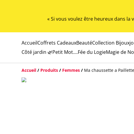
« Si vous voulez être heureux dans la
Accueil
Coffrets Cadeaux
Beauté
Collection Bijoux
j
Côté jardin 🌿
Petit Mot....
Fée du Logie
Magie de No
Accueil
/
Produits
/
Femmes
/
Ma chaussette a Paillett