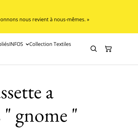
s donnons nous revient à nous-mêmes. »
liés
INFOS
Collection Textiles
sette a
s " gnome "