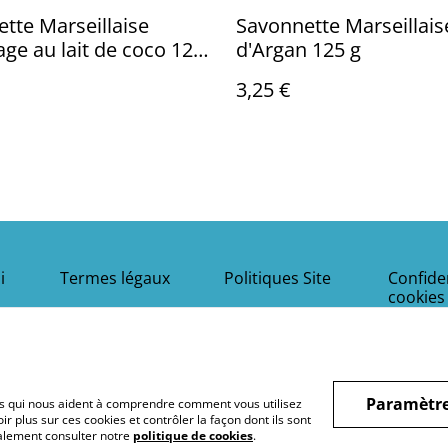
tte Marseillaise
Savonnette Marseillais
e au lait de coco 125
d'Argan 125 g
3,25 €
i
Termes légaux
Politiques Site
Confiden
cookies
Paramètre
hiers qui nous aident à comprendre comment vous utilisez
r plus sur ces cookies et contrôler la façon dont ils sont
galement consulter notre
politique de cookies
.