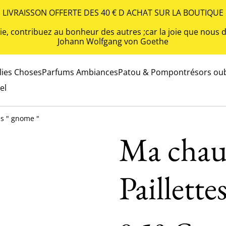
LIVRAISSON OFFERTE DES 40 € D ACHAT SUR LA BOUTIQUE
 vie, contribuez au bonheur des autres ;car la joie que nou
Johann Wolfgang von Goethe
olies Choses
Parfums Ambiances
Patou & Pompon
trésors oub
el
es " gnome "
Ma chaus
Paillette