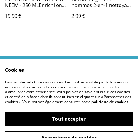
NEEM - 250 MLEnrichi en
hommes 2-en-1 nettoyant
Protéines de Soie et Aloe
pour les cheveux et le
19,90 €
2,99 €
Vera
corps 250 ml
Cookies
Contactez moi
Termes légaux
Politiques Site
Confidentialité des
Ce site Internet utilise des cookies. Les cookies sont de petits fichiers qui
cookies
nous aident à comprendre comment vous utilisez nos services afin
d'améliorer votre expérience. Vous pouvez en savoir plus sur ces cookies
et contrôler la façon dont ils sont utilisés en cliquant sur « Paramètres des
cookies ». Vous pouvez également consulter notre
politique de cookies
.
Tout accepter
©
2026
Moustickat Cie