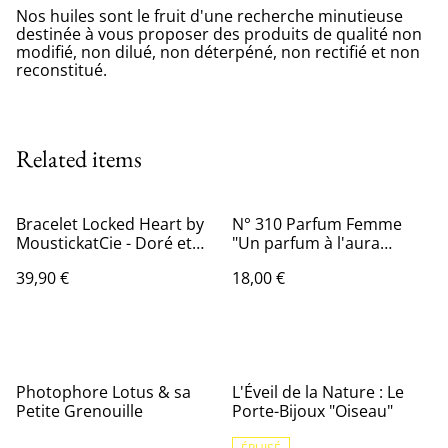
Nos huiles sont le fruit d'une recherche minutieuse
destinée à vous proposer des produits de qualité non
modifié, non dilué, non déterpéné, non rectifié et non
reconstitué.
Related items
Bracelet Locked Heart by
N° 310 Parfum Femme
MoustickatCie - Doré et
"Un parfum à l'aura
Cristal
mystérieuse, un élixir
39,90 €
18,00 €
magique, une fragrance
qui libère énergie et
sensualité.
Photophore Lotus & sa
L'Éveil de la Nature : Le
Petite Grenouille
Porte-Bijoux "Oiseau"