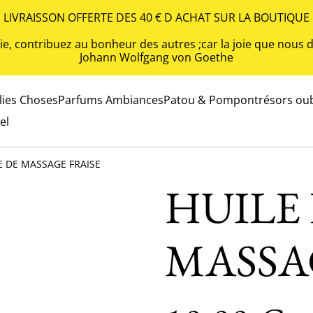
LIVRAISSON OFFERTE DES 40 € D ACHAT SUR LA BOUTIQUE
 vie, contribuez au bonheur des autres ;car la joie que nou
Johann Wolfgang von Goethe
olies Choses
Parfums Ambiances
Patou & Pompon
trésors oub
el
E DE MASSAGE FRAISE
HUILE
MASSA