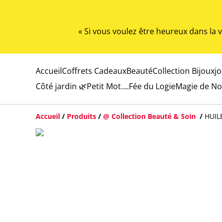
« Si vous voulez être heureux dans la
Accueil
Coffrets Cadeaux
Beauté
Collection Bijoux
j
Côté jardin 🌿
Petit Mot....
Fée du Logie
Magie de No
Accueil
/
Produits
/
@ Collection Beauté & Soin
/
HUIL