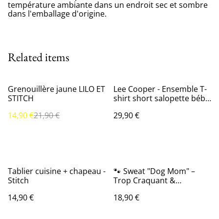
température ambiante dans un endroit sec et sombre
dans l'emballage d'origine.
Related items
%
Grenouillère jaune LILO ET
Lee Cooper - Ensemble ​​T-
STITCH
shirt short salopette bébé
fille Imprimé Logo -
14,90 €
21,90 €
29,90 €
Orange
Tablier cuisine + chapeau -
🐾 Sweat "Dog Mom" –
Stitch
Trop Craquant &
Confortable
14,90 €
18,90 €