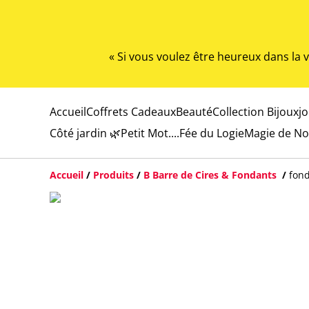
« Si vous voulez être heureux dans la
Accueil
Coffrets Cadeaux
Beauté
Collection Bijoux
j
Côté jardin 🌿
Petit Mot....
Fée du Logie
Magie de No
Accueil
/
Produits
/
B Barre de Cires & Fondants
/
fond