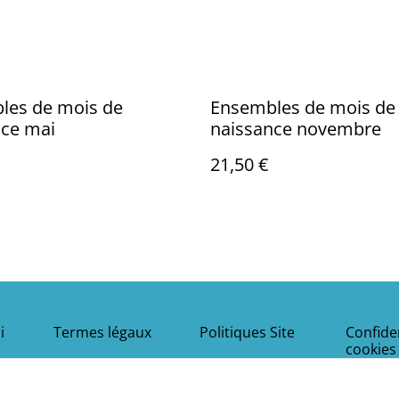
les de mois de
Ensembles de mois de
nce mai
naissance novembre
21,50 €
i
Termes légaux
Politiques Site
Confiden
cookies