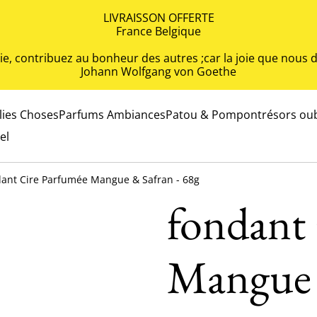
LIVRAISSON OFFERTE
France Belgique
 vie, contribuez au bonheur des autres ;car la joie que nou
Johann Wolfgang von Goethe
olies Choses
Parfums Ambiances
Patou & Pompon
trésors oub
el
ant Cire Parfumée Mangue & Safran - 68g
fondant
Mangue 