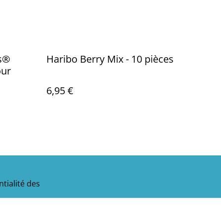
us®
Haribo Berry Mix - 10 pièces
our
6,95 €
tialité des