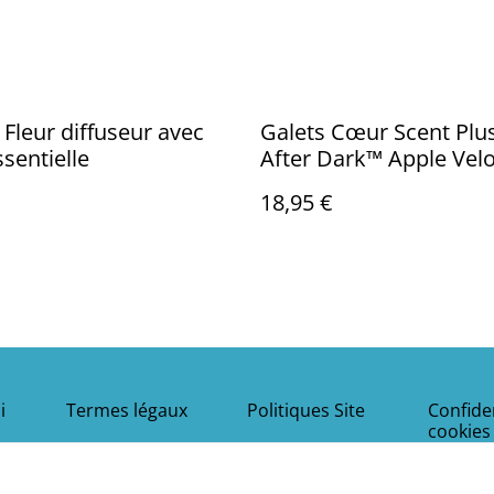
 Fleur diffuseur avec
Galets Cœur Scent Pl
ssentielle
After Dark™ Apple Vel
18,95 €
i
Termes légaux
Politiques Site
Confiden
cookies