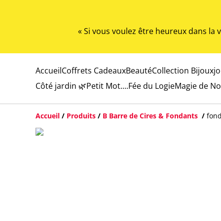
« Si vous voulez être heureux dans la
Accueil
Coffrets Cadeaux
Beauté
Collection Bijoux
j
Côté jardin 🌿
Petit Mot....
Fée du Logie
Magie de No
Accueil
/
Produits
/
B Barre de Cires & Fondants
/
fond