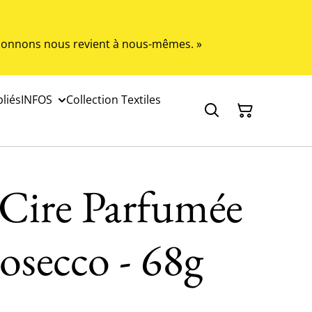
s donnons nous revient à nous-mêmes. »
liés
INFOS
Collection Textiles
 Cire Parfumée
rosecco - 68g