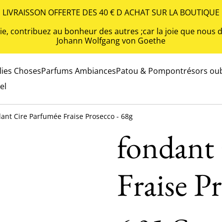
LIVRAISSON OFFERTE DES 40 € D ACHAT SUR LA BOUTIQUE
 vie, contribuez au bonheur des autres ;car la joie que nou
Johann Wolfgang von Goethe
olies Choses
Parfums Ambiances
Patou & Pompon
trésors oub
el
ant Cire Parfumée Fraise Prosecco - 68g
fondant
Fraise P