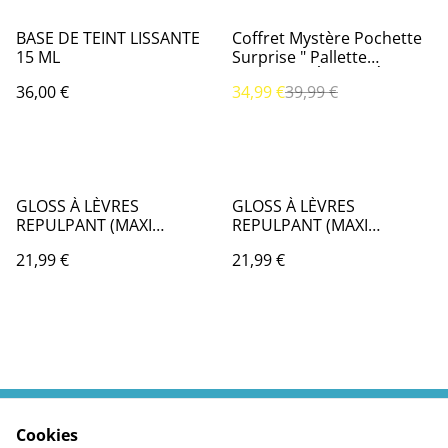
%
BASE DE TEINT LISSANTE
Coffret Mystère Pochette
15 ML
Surprise " Pallette
D’OMBRES À PAUPIÈRES 9
36,00 €
34,99 €
39,99 €
COULEURS
GLOSS À LÈVRES
GLOSS À LÈVRES
REPULPANT (MAXI
REPULPANT (MAXI
FORMAT) - CLEAR
FORMAT) - CLEAR
21,99 €
21,99 €
Cookies
Contactez moi
Termes légaux