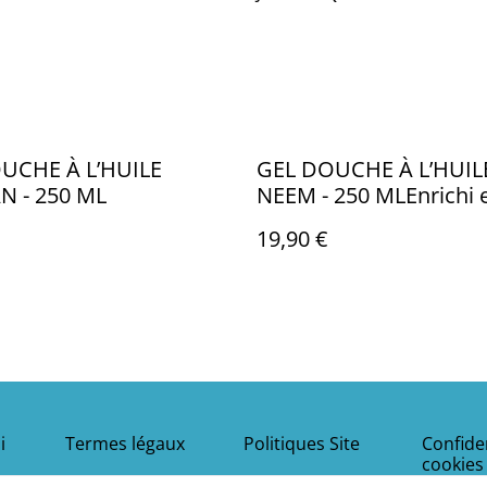
UCHE À L’HUILE
GEL DOUCHE À L’HUIL
N - 250 ML
NEEM - 250 MLEnrichi 
Protéines de Soie et Al
19,90 €
i
Termes légaux
Politiques Site
Confiden
cookies