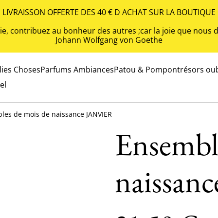
LIVRAISSON OFFERTE DES 40 € D ACHAT SUR LA BOUTIQUE
 vie, contribuez au bonheur des autres ;car la joie que nou
Johann Wolfgang von Goethe
olies Choses
Parfums Ambiances
Patou & Pompon
trésors oub
el
les de mois de naissance JANVIER
Ensembl
naissan