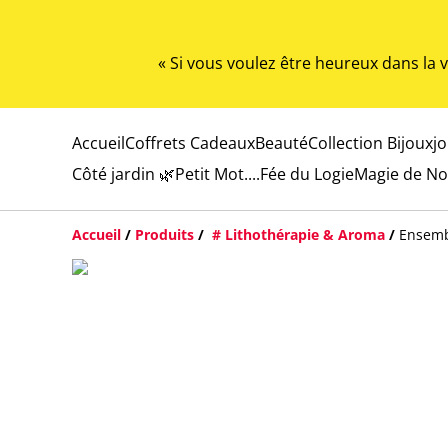
« Si vous voulez être heureux dans la
Accueil
Coffrets Cadeaux
Beauté
Collection Bijoux
j
Côté jardin 🌿
Petit Mot....
Fée du Logie
Magie de No
Accueil
/
Produits
/
# Lithothérapie & Aroma
/
Ensemb