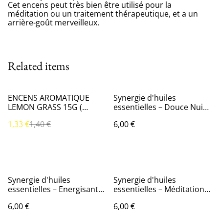
Cet encens peut très bien être utilisé pour la
méditation ou un traitement thérapeutique, et a un
arrière-goût merveilleux.
Related items
%
ENCENS AROMATIQUE
Synergie d'huiles
LEMON GRASS 15G (
essentielles – Douce Nuit -
citronnelle)
10 ml - Utilisation pour la
1,33 €
1,40 €
6,00 €
Diffusion -
Synergie d'huiles
Synergie d'huiles
essentielles – Energisante
essentielles – Méditation -
- 10 ml - Utilisation pour la
10 ml - Utilisation pour la
6,00 €
6,00 €
Diffusion -
Diffusion