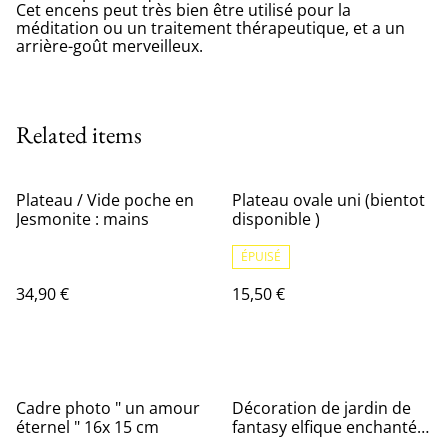
Cet encens peut très bien être utilisé pour la
méditation ou un traitement thérapeutique, et a un
arrière-goût merveilleux.
Related items
Plateau / Vide poche en
Plateau ovale uni (bientot
Jesmonite : mains
disponible )
ÉPUISÉ
34,90 €
15,50 €
%
Cadre photo " un amour
Décoration de jardin de
éternel " 16x 15 cm
fantasy elfique enchantée
avec design de lune