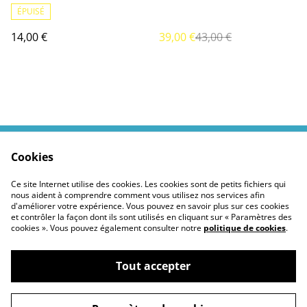
croissante et nuit étoilée
ÉPUISÉ
14,00 €
39,00 €
43,00 €
Cookies
Contactez moi
Termes légaux
Politiques Site
Confidentialité des
Ce site Internet utilise des cookies. Les cookies sont de petits fichiers qui
cookies
nous aident à comprendre comment vous utilisez nos services afin
d'améliorer votre expérience. Vous pouvez en savoir plus sur ces cookies
et contrôler la façon dont ils sont utilisés en cliquant sur « Paramètres des
cookies ». Vous pouvez également consulter notre
politique de cookies
.
Tout accepter
©
2026
Moustickat Cie