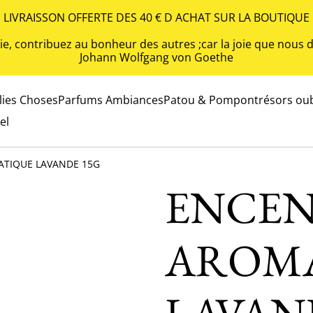
LIVRAISSON OFFERTE DES 40 € D ACHAT SUR LA BOUTIQUE
 vie, contribuez au bonheur des autres ;car la joie que nou
Johann Wolfgang von Goethe
olies Choses
Parfums Ambiances
Patou & Pompon
trésors oub
el
TIQUE LAVANDE 15G
ENCEN
AROM