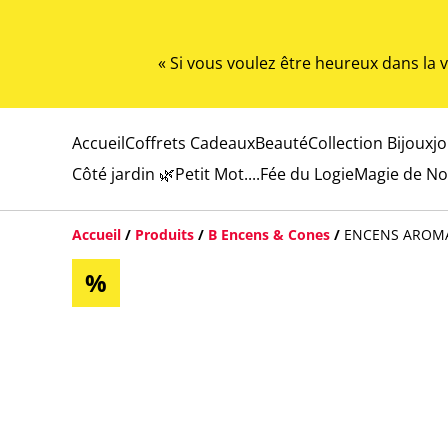
« Si vous voulez être heureux dans la
Accueil
Coffrets Cadeaux
Beauté
Collection Bijoux
j
Côté jardin 🌿
Petit Mot....
Fée du Logie
Magie de No
Accueil
/
Produits
/
B Encens & Cones
/
ENCENS AROMA
%